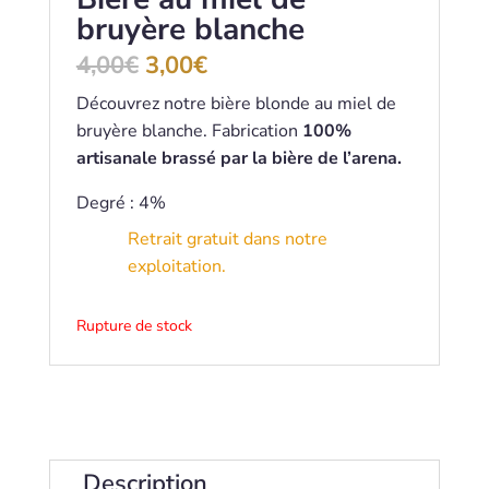
bruyère blanche
Le
Le
4,00
€
3,00
€
prix
prix
Découvrez notre bière blonde au miel de
initial
actuel
bruyère blanche. Fabrication
100%
était :
est :
4,00€.
3,00€.
artisanale brassé par la bière de l’arena.
Degré : 4%
Retrait gratuit dans notre
exploitation.
Rupture de stock
Description