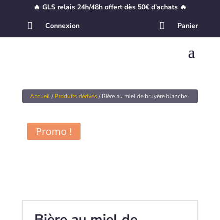
🔥 GLS relais 24h/48h offert dès 50€ d’achats 🔥


Connexion
Panier
Accueil
/
Produits dérivés
/ Bière au miel de bruyère blanche
Promo !
Bière au miel de