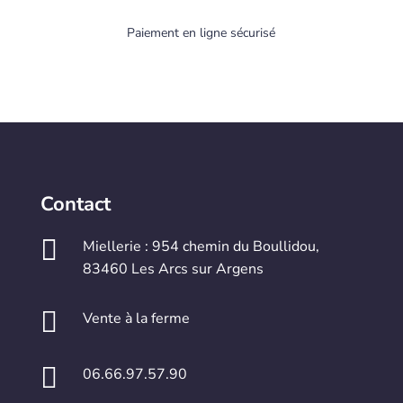
Paiement en ligne sécurisé
Contact

Miellerie : 954 chemin du Boullidou,
83460 Les Arcs sur Argens

Vente à la ferme

06.66.97.57.90