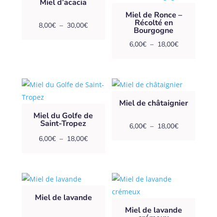
Miel d’acacia
Miel de Ronce –
Récolté en
Plage
8,00
€
–
30,00
€
Bourgogne
de
Plage
6,00
€
–
18,00
€
prix :
de
8,00€
prix :
à
6,00€
30,00€
à
Miel de châtaignier
18,00€
Miel du Golfe de
Saint-Tropez
Plage
6,00
€
–
18,00
€
Plage
de
6,00
€
–
18,00
€
de
prix :
prix :
6,00€
6,00€
à
à
18,00€
Miel de lavande
18,00€
Miel de lavande