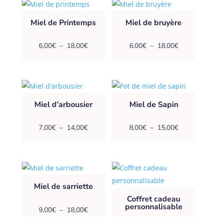
6,00€
6,00€
à
à
Miel de Printemps
Miel de bruyère
18,00€
18,00€
Plage
Plage
6,00
€
–
18,00
€
6,00
€
–
18,00
€
de
de
prix :
prix :
6,00€
6,00€
à
à
Miel d’arbousier
Miel de Sapin
18,00€
18,00€
Plage
Plage
7,00
€
–
14,00
€
8,00
€
–
15,00
€
de
de
prix :
prix :
7,00€
8,00€
à
à
Miel de sarriette
14,00€
15,00€
Coffret cadeau
personnalisable
Plage
9,00
€
–
18,00
€