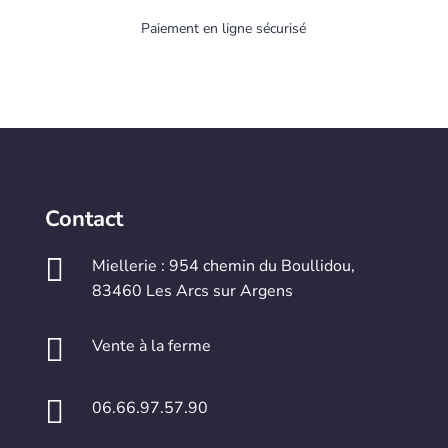
Paiement en ligne sécurisé
Contact

Miellerie : 954 chemin du Boullidou,
83460 Les Arcs sur Argens

Vente à la ferme

06.66.97.57.90