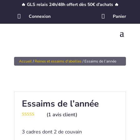
🔥 GLS relais 24h/48h offert dès 50€ d’achats 🔥


Connexion
Panier
Accueil
/
Reines et essaims d'abeilles
/ Essaims de l’année
Essaims de l’année
(
1
avis client)
Noté
5.00
sur 5 basé
sur
notation
3 cadres dont 2 de couvain
client