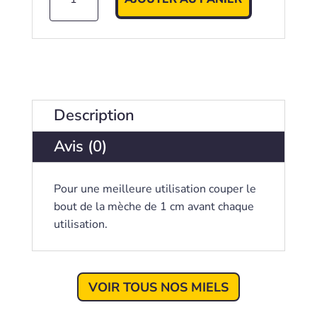
de
Merry
christmas
Description
Avis (0)
Pour une meilleure utilisation couper le
bout de la mèche de 1 cm avant chaque
utilisation.
VOIR TOUS NOS MIELS