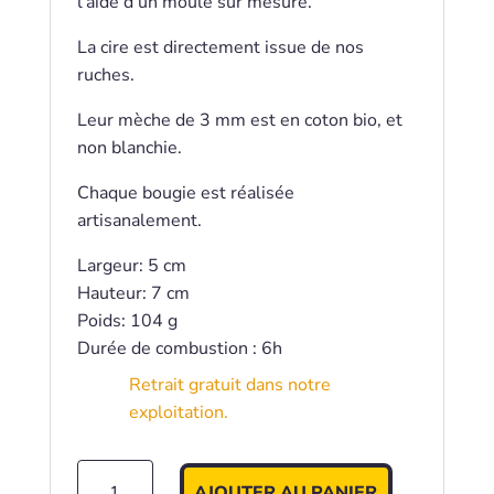
l’aide d’un moule sur mesure.
La cire est directement issue de nos
ruches.
Leur mèche de 3 mm est en coton bio, et
non blanchie.
Chaque bougie est réalisée
artisanalement.
Largeur: 5 cm
Hauteur: 7 cm
Poids: 104 g
Durée de combustion : 6h
Retrait gratuit dans notre
exploitation.
quantité
AJOUTER AU PANIER