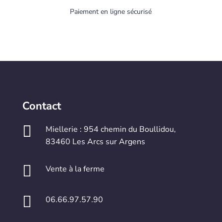
Paiement en ligne sécurisé
Contact

Miellerie : 954 chemin du Boullidou,
83460 Les Arcs sur Argens

Vente à la ferme

06.66.97.57.90