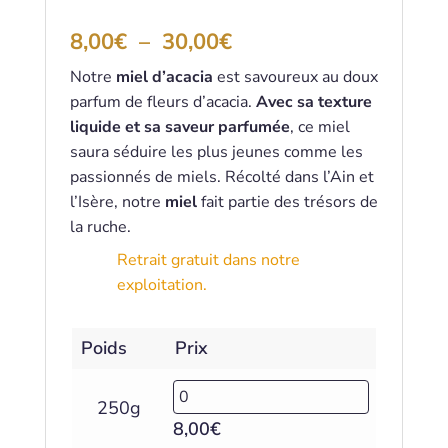
Noté
5.00
sur 5 basé
Plage
8,00
€
–
30,00
€
sur
notations
client
de
Notre
miel d’acacia
est savoureux au doux
prix :
parfum de fleurs d’acacia.
Avec sa texture
8,00€
à
liquide et sa saveur parfumée
, ce miel
30,00€
saura séduire les plus jeunes comme les
passionnés de miels. Récolté dans l’Ain et
l’Isère, notre
miel
fait partie des trésors de
la ruche.
Retrait gratuit dans notre
exploitation.
Poids
Prix
250g
8,00
€