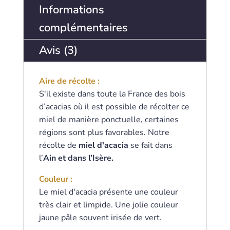
t
Informations
a
complémentaires
l
$
Avis (3)
0
.
0
Aire de récolte :
0
S'il existe dans toute la France des bois
d’acacias où il est possible de récolter ce
miel de manière ponctuelle, certaines
régions sont plus favorables. Notre
récolte de
miel d'acacia
se fait dans
l’
Ain et dans l’Isère.
Couleur :
Le miel d'acacia présente une couleur
très clair et limpide. Une jolie couleur
jaune pâle souvent irisée de vert.