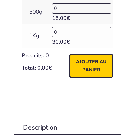
500g
15,00
€
1Kg
30,00
€
Produits
:
0
AJOUTER AU
Total
:
0,00
€
PANIER
0
I
t
e
m
s
,
T
Description
o