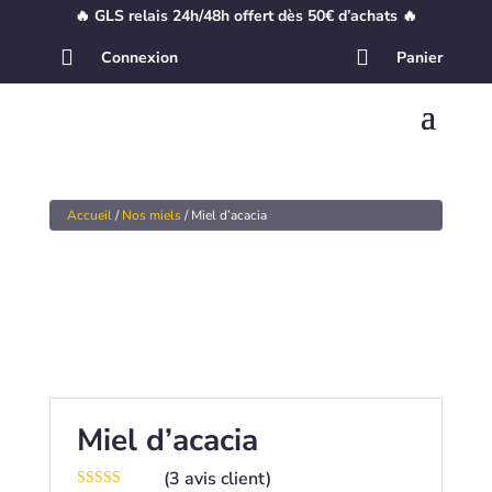
🔥 GLS relais 24h/48h offert dès 50€ d’achats 🔥


Connexion
Panier
Accueil
/
Nos miels
/ Miel d’acacia
Miel d’acacia
(
3
avis client)