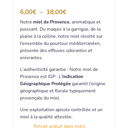
Noté
5.00
sur 5 basé
Plage
6,00
€
–
18,00
€
sur
notations
client
de
Notre
miel de Provence
, aromatique et
prix :
puissant. Du maquis à la garrigue, de la
6,00€
à
plaine à la colline, notre miel récolté sur
18,00€
l’ensemble du pourtour méditerranéen,
présente des effluves odorantes et
enivrantes.
L’authenticité garantie : Notre miel de
Provence est IGP . L’
Indication
Géographique Protégée
garantit l’origine
géographique et florale typiquement
provençale du miel.
Une exploitation apicole contrôlée et un
miel à la qualité attestée.
Retrait gratuit dans notre