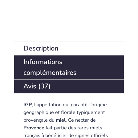
I
t
e
m
s
,
T
Description
o
t
Informations
a
complémentaires
l
$
Avis (37)
0
.
0
IGP
, l’appellation qui garantit l’origine
0
géographique et florale typiquement
provençale du
miel
. Ce nectar de
Provence
fait partie des rares miels
français à bénéficier de signes officiels