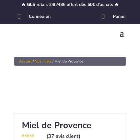
🔥 GLS relais 24h/48h offert dès 50€ d’achats 🔥


Connexion
Panier
Accueil
/
Nos miels
/ Miel de Provence
Miel de Provence
(
37
avis client)