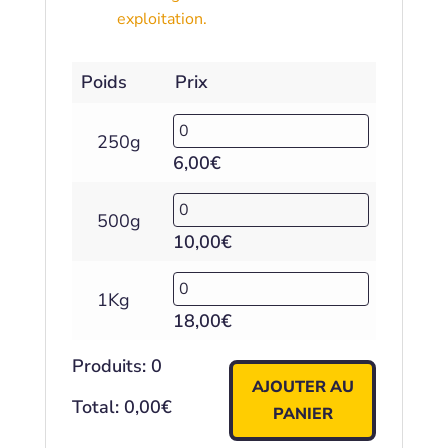
exploitation.
Poids
Prix
250g
6,00
€
500g
10,00
€
1Kg
18,00
€
Produits
:
0
AJOUTER AU
Total
:
0,00
€
PANIER
0