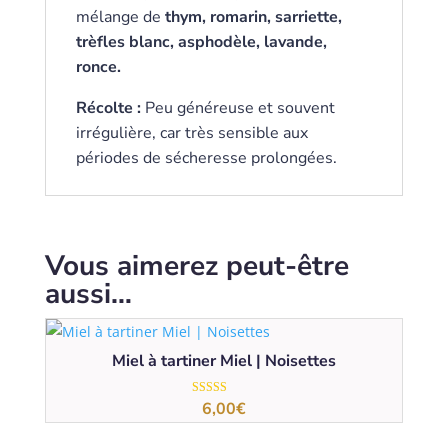
mélange de
thym, romarin, sarriette,
trèfles blanc, asphodèle, lavande,
ronce.
Récolte :
Peu généreuse et souvent
irrégulière, car très sensible aux
périodes de sécheresse prolongées.
Vous aimerez peut-être
aussi…
Miel à tartiner Miel | Noisettes
6,00
€
Note
5.00
sur 5