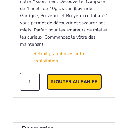
notre Assortiment Découverte. Composé
de 4 miels de 40g chacun (Lavande,
Garrigue, Provence et Bruyère) ce lot à 7€
vous permet de découvrir et savourer nos
miels. Parfait pour les amateurs de miel et
les curieux. Commandez le vôtre dès
maintenant !
Retrait gratuit dans notre
exploitation.
quantité
AJOUTER AU PANIER
de
Assortiment
Découverte
4
pots