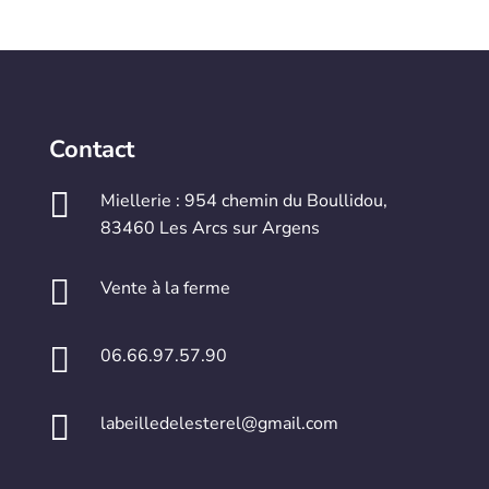
Contact

Miellerie : 954 chemin du Boullidou,
83460 Les Arcs sur Argens

Vente à la ferme

06.66.97.57.90

labeilledelesterel@gmail.com